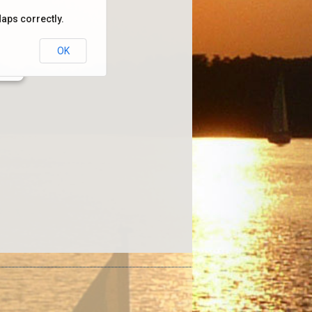
aps correctly.
OK
Löber
e 1