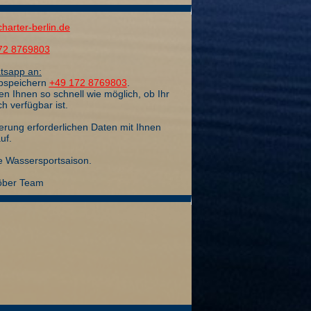
harter-berlin.de
72 8769803
tsapp an:
abspeichern
+49 172 8769803
.
 Ihnen so schnell wie möglich, ob Ihr
 verfügbar ist.
erung erforderlichen Daten mit Ihnen
uf.
e Wassersportsaison.
Löber Team