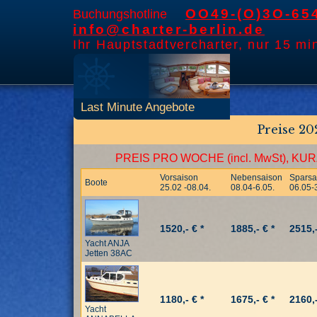
OO49-(O)3O-65
Buchungshotline
info@charter-berlin.de
Ihr Hauptstadtvercharter, nur 15 mi
Last Minute Angebote
Preise 20
PREIS PRO WOCHE (incl. MwSt), 
Vorsaison
Nebensaison
Sparsa
Boote
25.02 -08.04.
08.04-6.05.
06.05-
1520,- € *
1885,- € *
2515,-
Yacht ANJA
Jetten 38AC
1180,- € *
1675,- € *
2160,-
Yacht