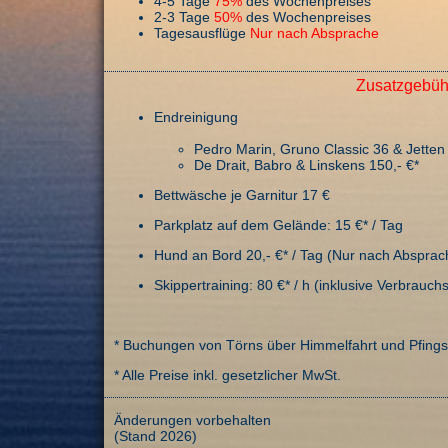
4-5 Tage
75%
des Wochenpreises
2-3 Tage
50%
des Wochenpreises
Tagesausflüge
Nur nach Absprache
Zusatzgebüh
Endreinigung
Pedro Marin, Gruno Classic 36 & Jetten 
De Drait, Babro & Linskens 150,- €*
Bettwäsche je Garnitur 17 €
Parkplatz auf dem Gelände: 15 €* / Tag
Hund an Bord 20,- €* / Tag (Nur nach Absprac
Skippertraining: 80 €* / h (inklusive Verbrau
* Buchungen von Törns über Himmelfahrt und Pfing
* Alle Preise inkl. gesetzlicher MwSt.
Änderungen vorbehalten
(Stand 2026)