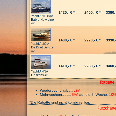
1420,- € *
2400,- € *
3380,-
Yacht ANTONIA
Babro New Line
42
1400,- € *
2270,- € *
3330,-
Yacht ALICIA
De Drait Deluxe
42
1410,- € *
2280,- € *
3460,-
Yacht ANNA
Linskens 46
Rabatte
Wiederbucherrabatt
5%*
Mehrwochenrabatt
5%*
auf die 2. Woche,
10%
*Die Rabatte sind
nicht
kombinierbar.
Kurzcharte