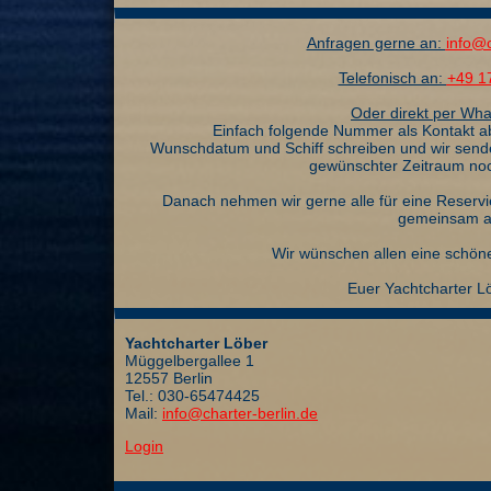
Anfragen gerne an:
info@c
Telefonisch an:
+49 1
Oder direkt per Wha
Einfach folgende Nummer als Kontakt 
Wunschdatum und Schiff schreiben und wir senden
gewünschter Zeitraum noch
Danach nehmen wir gerne alle für eine Reservi
gemeinsam a
Wir wünschen allen eine schön
Euer Yachtcharter 
Yachtcharter Löber
Müggelbergallee 1
12557 Berlin
Tel.: 030-65474425
Mail:
info@charter-berlin.de
Login