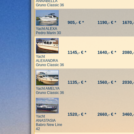
ANNABELLA
Gruno Classic 36
905,- € *
1190,- € *
1670,-
Yacht ALEXA
Pedro Marin 30
1145,- € *
1640,- € *
2080,-
Yacht
ALEXANDRA
Gruno Classic 36
1135,- € *
1560,- € *
2030,-
Yacht AMELYA
Gruno Classic 36
1520,- € *
2660,- € *
3460,-
Yacht
ANASTASIA
Babro New Line
42