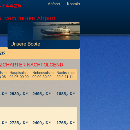
Anfahrt
Kontakt
474425
n. vom neuen Airport
Unsere Boote
26
KURZCHARTER NACHFOLGEND
ison
Hauptsaison
Nebensaison
Nachsaison
3.06.
03.06-09.09.
09.09-30.09.
30.9-11.11.
 € *
2930,- € *
2495,- € *
1885,- € *
 € *
2725,- € *
2400,- € *
1765,- € *